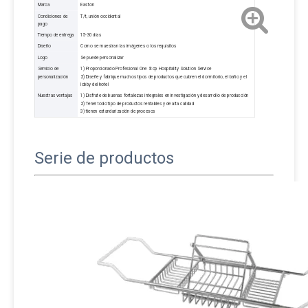
Marca
Easton
Condiciones de
T/t, unión occidental
pago
Tiempo de entrega
15-30 días
Diseño
Como se muestran las imágenes o los requisitos
Logo
Se puede personalizar
Servicio de
1) Proporcionado Profesional One Stop Hospitality Solution Service
personalización
2) Diseñe y fabrique muchos tipos de productos que cubren el dormitorio, el baño y el
lobby del hotel
Nuestras ventajas
1) Disfrute de buenas fortalezas integrales en investigación y desarrollo de producción
2) Tener todo tipo de productos rentables y de alta calidad
3) tienen estandarización de procesos
Serie de productos