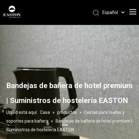
Español
Português
Pусский
Français
العربية
English
Bandejas de bañera de hotel premium
| Suministros de hostelería EASTON
Usted está aquí:
Casa
»
productos
»
Cestas para toallas y
soportes para bañera
»
Bandejas de bañera de hotel premium |
Suministros de hostelería EASTON