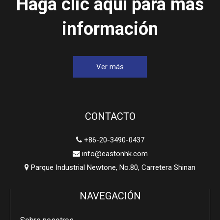
Haga clic aquí para más
información
Ver más
CONTACTO
+86-20-3490-0437

info@eastonhk.com

Parque Industrial Newtone, No.80, Carretera Shinan

NAVEGACIÓN