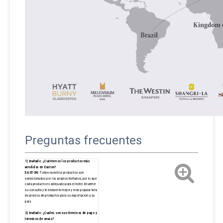
Preguntas frecuentes
1) Invitado: ¿Cuéntenos los productos más
vendidos en Easton?
EASTON:
Todos nuestros productos son
seleccionados por los propios invitados, por lo que
cada producto es adecuado para el hotel. Envíeme
su consulta y le enviaré la mejor y más popular lista
de precios de productos para su exportación a su
país.
2) Invitado: ¿Cuáles son sus términos de pago y
términos de envío?