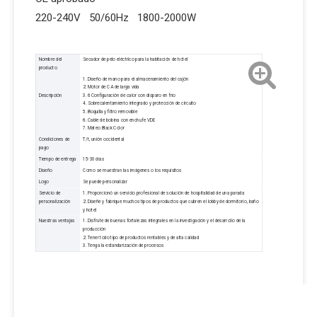
220-240V 50/60Hz 1800-2000W
Nombre del
Secador de pelo eléctrico para la habitación de hotel
producto
1. Diseño de mano para el almacenamiento del cajón
2. Motor de CA de larga vida
Descripción
3. 6 Configuración de calor con disparo en frío
4. Sobrecalentamiento integrado y protección de circuito
5. Boquilla y filtro removible
6. Cable de bobina con enchufe VDE
7. Mateo Black Color
Condiciones de
T/t, unión occidental
pago
Tiempo de entrega
15-30 días
Diseño
Como se muestran las imágenes o los requisitos
Logo
Se puede personalizar
Servicio de
1. Proporcionó un servicio profesional de solución de hospitalidad de una parada
personalización
2. Diseñe y fabrique muchos tipos de productos que cubren el lobby de dormitorio, baño
y hotel
Nuestras ventajas
1. Disfrute de buenas fortalezas integrales en la investigación y el desarrollo de la
producción
2. Tener todo tipo de productos rentables y de alta calidad
3. Tenga la estandarización de procesos