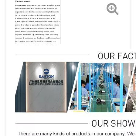
Nuestra empresa
Easton Hotel Supplies es
un proveedor profesional de
soluciones totales de la habitación del hotel que se
especializan en diseño, personalización y fabricación
de todo tipo de productos de habitación de hotel.
Aumentándonos a la misión de la adquisición de
hoteles que se facilitan, hemos construido una amplia
gama de productos que cubren toda la sala de estar y
el baño, como juegos de bandejas de bienvenida,
secadores de cabello, centros de plancha, cajas
seguras, minibares, ropa de cama y baño, servicios y
muchos otros accesorios. Desde su establecimiento en
2012, nuestros productos se han exportado a 100
países y regiones, atendiendo a más de 3000 hoteles,
incluidas las principales marcas de St. Regis, Hyatt,
Hilton, Sheraton, Westin, Marriott, Wyndham, IHG y W
Hotels. Gracias a los nuevos y antiguos clientes que
esperamos que nos brindemos la manera de que
siempre perseguí la visión de convertirnos en una
marca bien conocida de los hoteles de los hoteles de
los hoteles, y esperamos que nos brindemos el mundo
y nos hemos apoyado. a más de 10,000 hoteles en
todo el mundo para 2030. Easton siempre ha llevado la
filosofía de las personas orientadas, el producto, la
calidad y el servicio primero. Continuaremos
innovando, forjando hacia adelante y hacer esfuerzos
sin parecer para proporcionar a nuestros clientes
mejores productos y excelentes servicios.