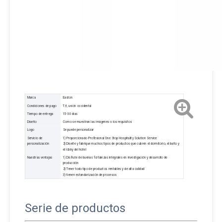
Marca
Easton
Condiciones de pago
T/t, unión occidental
Tiempo de entrega
15-30 días
Diseño
Como se muestran las imágenes o los requisitos
Logo
Se puede personalizar
Servicio de
1) Proporcionado Profesional One Stop Hospitality Solution Service
personalización
2) Diseñe y fabrique muchos tipos de productos que cubren el dormitorio, el baño y
el lobby del hotel
Nuestras ventajas
1) Disfrute de buenas fortalezas integrales en investigación y desarrollo de
producción
2) Tener todo tipo de productos rentables y de alta calidad
3) tienen estandarización de procesos
Serie de productos