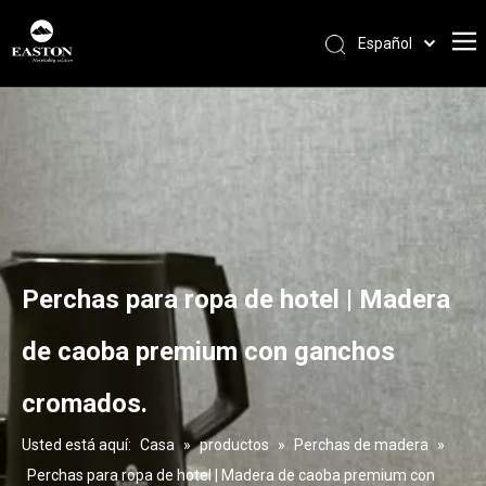
Español
Português
Pусский
Français
العربية
English
Perchas para ropa de hotel | Madera
de caoba premium con ganchos
cromados.
Usted está aquí:
Casa
»
productos
»
Perchas de madera
»
Perchas para ropa de hotel | Madera de caoba premium con