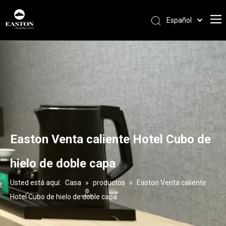
Español
Português
Pусский
Français
العربية
English
Easton Venta caliente Hotel Cubo de
hielo de doble capa
Usted está aquí:
Casa
»
productos
»
Easton Venta caliente
Hotel Cubo de hielo de doble capa