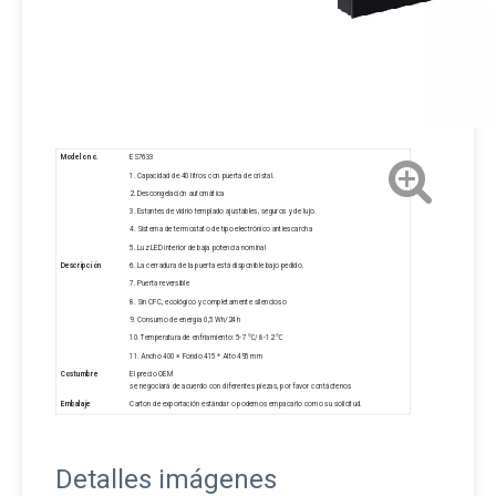
Modelo no.
ES7633
1. Capacidad de 40 litros con puerta de cristal.
2. Descongelación automática
3. Estantes de vidrio templado ajustables, seguros y de lujo.
4. Sistema de termostato de tipo electrónico antiescarcha
5. Luz LED interior de baja potencia nominal
Descripción
6. La cerradura de la puerta está disponible bajo pedido.
7. Puerta reversible
8. Sin CFC, ecológico y completamente silencioso
9. Consumo de energía 0,5 Wh/24 h
10. Temperatura de enfriamiento: 5-7 ℃/ 8-12 ℃
11. Ancho 400 × Fondo 415 * Alto 495 mm
Costumbre
El precio OEM
se negociará de acuerdo con diferentes piezas, por favor contáctenos
Embalaje
Carton de exportación estándar o podemos empacarlo como su solicitud.
Detalles imágenes