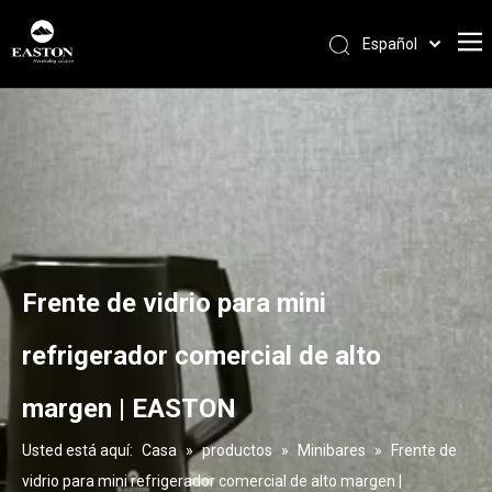
Español
Português
Pусский
Français
العربية
English
Frente de vidrio para mini
refrigerador comercial de alto
margen | EASTON
Usted está aquí:
Casa
»
productos
»
Minibares
»
Frente de
vidrio para mini refrigerador comercial de alto margen |