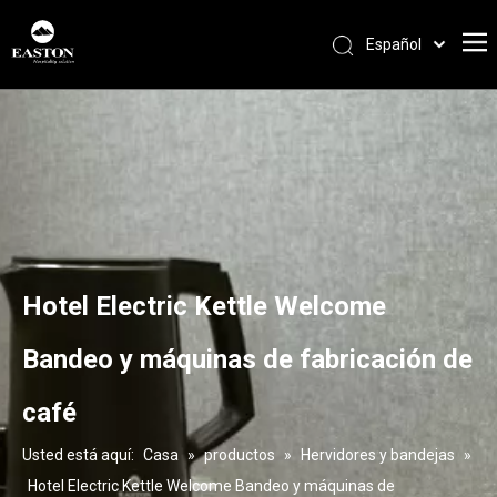
Español
Português
Pусский
Français
العربية
English
Hotel Electric Kettle Welcome
Bandeo y máquinas de fabricación de
café
Usted está aquí:
Casa
»
productos
»
Hervidores y bandejas
»
Hotel Electric Kettle Welcome Bandeo y máquinas de