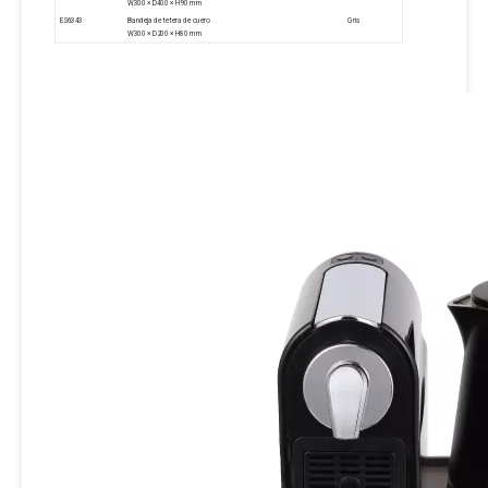
W300 × D400 × H90 mm
ES6343
Bandeja de tetera de cuero
Gris
W300 × D200 × H80 mm