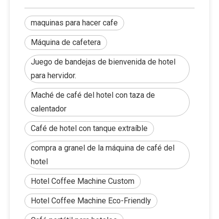
Muchos clientes compran otros productos y la
cantidad es pequeña. Somos libres de ayudar a los
huéspedes a hacer una conslidación en nuestro
almacén, pero si la cantidad es grande, el otro
maquinas para hacer cafe
proveedor que necesita soportar el costo local de
FOB correspondiente.
Máquina de cafetera
Juego de bandejas de bienvenida de hotel
para hervidor.
Maché de café del hotel con taza de
calentador
Café de hotel con tanque extraíble
compra a granel de la máquina de café del
hotel
Hotel Coffee Machine Custom
Hotel Coffee Machine Eco-Friendly