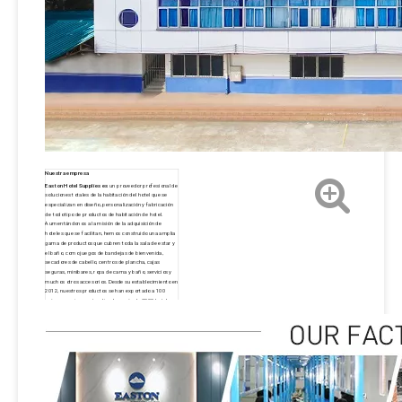
Nuestra empresa
Easton Hotel Supplies es
un proveedor profesional de
soluciones totales de la habitación del hotel que se
especializan en diseño, personalización y fabricación
de todo tipo de productos de habitación de hotel.
Aumentándonos a la misión de la adquisición de
hoteles que se facilitan, hemos construido una amplia
gama de productos que cubren toda la sala de estar y
el baño, como juegos de bandejas de bienvenida,
secadores de cabello, centros de plancha, cajas
seguras, minibares, ropa de cama y baño, servicios y
muchos otros accesorios. Desde su establecimiento en
2012, nuestros productos se han exportado a 100
países y regiones, atendiendo a más de 3000 hoteles,
incluidas las principales marcas de St. Regis, Hyatt,
Hilton, Sheraton, Westin, Marriott, Wyndham, IHG y W
Hotels. Gracias a los nuevos y antiguos clientes que
esperamos que nos brindemos la manera de que
siempre perseguí la visión de convertirnos en una
marca bien conocida de los hoteles de los hoteles de
los hoteles, y esperamos que nos brindemos el mundo
y nos hemos apoyado. a más de 10,000 hoteles en
todo el mundo para 2030. Easton siempre ha llevado la
filosofía de las personas orientadas, el producto, la