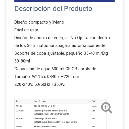
Descripción del Producto
Diseño compacto y liviano
Fácil de usar
Diseño de ahorro de energía -No Operación dentro
de los 30 minutos se apagará automáticamente
Soporte de copa ajustable, pequeño 35-40 ml/Big
60-80ml
Capacidad de agua 600 ml CE CB aprobado
Tamaño: W115 x D340 x H220 mm
220-240V, 50/60Hz 1350W.
Arte.
Especificación
Color
ES1103
220-240V 50/60Hz 1350W
Negro
ES1026.at
Una bandeja más una hervidor de caldera
Gris
ES1026 Bandeja de tetera eléctrica/ES6344
ES1025.at
Una bandeja más una tetera
Gris
ES1025 hervidor eléctrico/es6344 bandeja de hervidor
ES6344
Bandeja de tetera de cuero
Gris