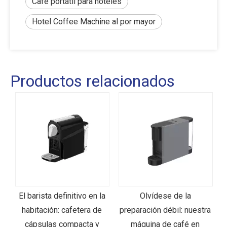
Café portátil para hoteles
Hotel Coffee Machine al por mayor
Productos relacionados
a
Olvídese de la
La mejora definitiva:
preparación débil: nuestra
máquina de café de
máquina de café en
cápsulas compacta para