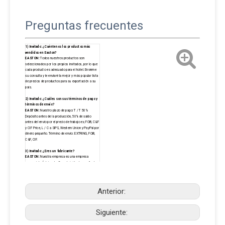
Preguntas frecuentes
1) Invitado: ¿Cuéntenos los productos más
vendidos en Easton?
EASTON:
Todos nuestros productos son
seleccionados por los propios invitados, por lo que
cada producto es adecuado para el hotel. Envíeme
su consulta y le enviaré la mejor y más popular lista
de precios de productos para su exportación a su
país.
2) Invitado: ¿Cuáles son sus términos de pago y
términos de envío?
EASTON:
Nuestro plazo de pago: T / T 50%
Depósito antes de la producción, 50% de saldo
antes del envío por el precio de trabajo ex, FOB, C&F
y CIF Price, L / C a SIPS, Western Union y PayPal por
dinero pequeño. Término de envío: EXTRING, FOB,
C&F, CIF.
3) Invitado: ¿Eres un fabricante?
EASTON:
Nuestra empresa es una empresa
comercial y fabricante. Con el rápido desarrollo de
negocios en los últimos 10 años, nuestra sede ha
comenzado a desarrollarse junto con proveedores
de alta calidad e invertir en el desarrollo e
investigación de nuevas líneas de productos en la
Anterior:
fábrica. Así que somos comerciantes y
productores.
4) Invitado: ¿Puedo comprar una pequeña
Siguiente:
cantidad?
EASTON:
Por supuesto, hay muchos productos.