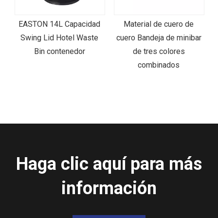
acidad
Material de cuero de
Resina de Easton Hote
 Waste
cuero Bandeja de minibar
Glossy Black Waste Bi
or
de tres colores
combinados
Haga clic aquí para más
información