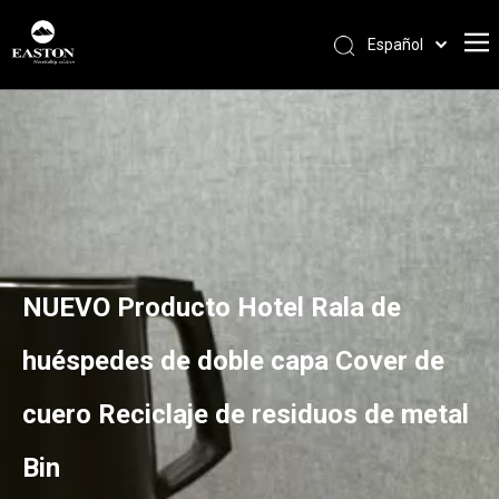
Español
Português
Pусский
Français
العربية
English
NUEVO Producto Hotel Rala de
huéspedes de doble capa Cover de
cuero Reciclaje de residuos de metal
Bin