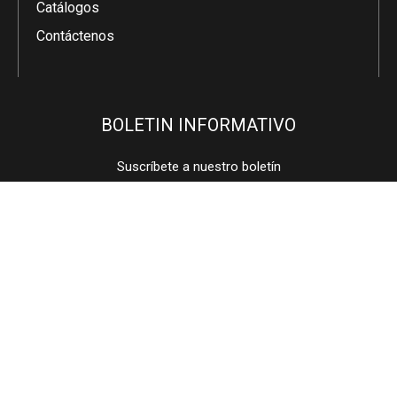
Catálogos
Contáctenos
BOLETIN INFORMATIVO
Suscríbete a nuestro boletín
​Copyright © 2021 Easton Hotel Supplies-El proveedor
global de soluciones totales para habitaciones de hotel-
Todos los derechos reservados.