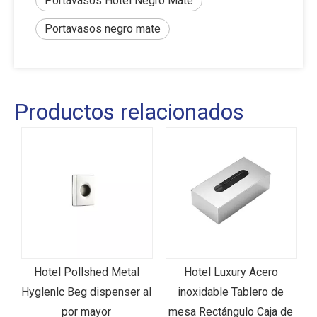
Portavasos Hotel Negro Mate
Portavasos negro mate
Productos relacionados
k
Hotel Pollshed Metal
Hotel Luxury Acero
C
Hyglenlc Beg dispenser al
inoxidable Tablero de
a
por mayor
mesa Rectángulo Caja de