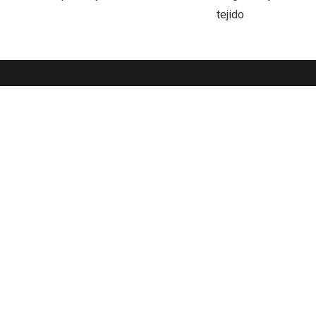
tejido
Haga clic aquí para más
información
Ver más
CONTACTO
+86-20-3490-0437
