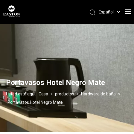
Español
Português
Pусский
Français
العربية
English
Portavasos Hotel Negro Mate
Usted está aquí:
Casa
»
productos
»
Hardware de baño
»
Portavasos Hotel Negro Mate