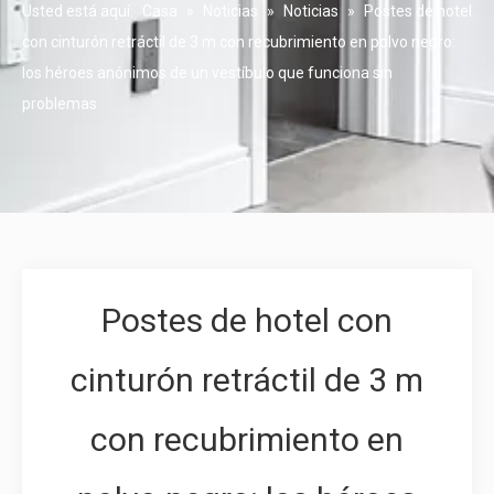
Usted está aquí:
Casa
»
Noticias
»
Noticias
»
Postes de hotel
con cinturón retráctil de 3 m con recubrimiento en polvo negro:
los héroes anónimos de un vestíbulo que funciona sin
problemas
Postes de hotel con
cinturón retráctil de 3 m
con recubrimiento en