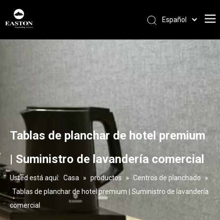
Español
Português
Pусский
Français
العربية
English
Tablas de planchar de hotel premium
| Suministro de lavandería comercial
Usted está aquí:
Casa
»
productos
»
Centros de planchado
»
Tablas de planchar de hotel premium | Suministro de lavandería
comercial