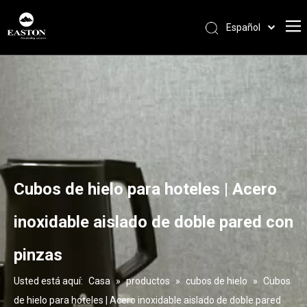
Español
Português
Pусский
Français
العربية
English
Cubos de hielo para hoteles | Acero
inoxidable aislado de doble pared con
pinzas
Usted está aquí:
Casa
»
productos
»
cubos de hielo
»
Cubos
de hielo para hoteles | Acero inoxidable aislado de doble pared