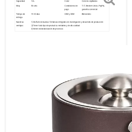
Capacidad
1.0L
Color
Colores cepillados
Moq
50 sets
Condiciones de
T/T, Western Union, PayPal,
pago
garantía comercial
Tiempo de
15-30 días
OEM y ODM
Bienvenido
entrega
Nuestras
1) Disfrute de buenas fortalezas integrales en investigación y desarrollo de producción
ventajas:
2) Tener todo tipo de productos rentables y de alta calidad
3) tienen estandarización de procesos