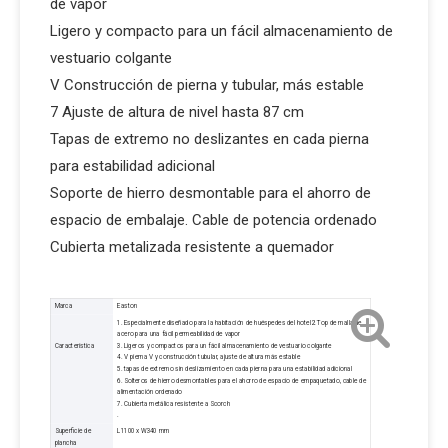
de vapor
Ligero y compacto para un fácil almacenamiento de
vestuario colgante
V Construcción de pierna y tubular, más estable
7 Ajuste de altura de nivel hasta 87 cm
Tapas de extremo no deslizantes en cada pierna
para estabilidad adicional
Soporte de hierro desmontable para el ahorro de
espacio de embalaje. Cable de potencia ordenado
Cubierta metalizada resistente a quemador
Marca
Easton
1. Especialmente diseñado para la habitación de huéspedes del hotel2. Top de malla de
acero para una fácil permeabilidad de vapor
Característica
3. Ligeros y compactos para un fácil almacenamiento de vestuario colgante
4. V pierna V y construcción tubular, ajuste de altura más estable
5. tapas de extremo sin deslizamiento en cada pierna para una estabilidad adicional
6. Solteros de hierro desmontables para el ahorro de espacio de empaquetado, cable de
alimentación ordenado
7. Cubierta metálica resistente a Scorch
.
Superficie de
L1100 x W340 mm
plancha