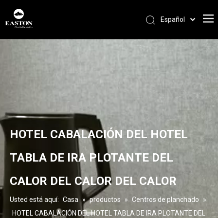
Español
Português
Pусский
Français
العربية
English
HOTEL CABALACIÓN DEL HOTEL
TABLA DE IRA PLOTANTE DEL
CALOR DEL CALOR DEL CALOR
Usted está aquí:
Casa
»
productos
»
Centros de planchado
»
HOTEL CABALACIÓN DEL HOTEL TABLA DE IRA PLOTANTE DEL