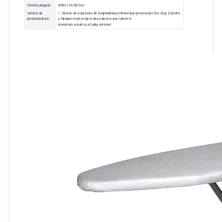
Tamaño plegado
W360 x H1230 mm
Servicio de
1. Servicio de soluciones de hospitalidad profesional proporcionada One Stop 2. Diseñe
personalización
y fabrique muchos tipos de productos que cubren el
dormitorio, el baño y el lobby del hotel