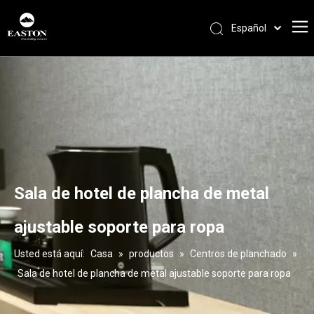
Español
Português
Pусский
Français
العربية
English
Sala de hotel de plancha de metal
ajustable soporte para ropa
Usted está aquí:
Casa
»
productos
»
Centros de planchado
»
Sala de hotel de plancha de metal ajustable soporte para ropa