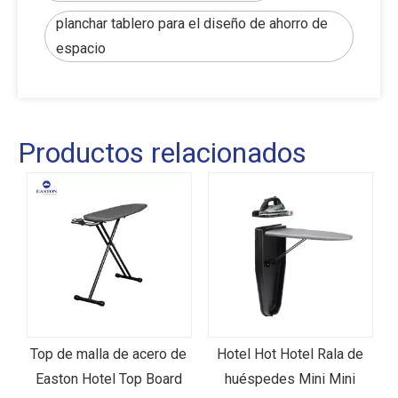
planchar tablero para el diseño de ahorro de
espacio
Productos relacionados
de
Hotel Hot Hotel Rala de
Un punto de inflexión para
d
huéspedes Mini Mini
hoteles: nuestra tabla de