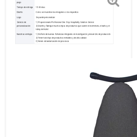
pago
Tiempo de entrega
15-30 días
Diseño
Como se muestran las imágenes o los requisitos
Logo
Se puede personalizar
Servicio de
1) Proporcionado Profesional One Stop Hospitality Solution Service
personalización
2) Diseñe y fabrique muchos tipos de productos que cubren el dormitorio, el baño y el
lobby del hotel
Nuestras ventajas
1) Disfrute de buenas fortalezas integrales en investigación y desarrollo de producción
2) Tener todo tipo de productos rentables y de alta calidad
3) tienen estandarización de procesos